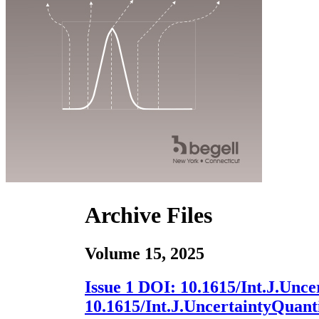
Archive Files
Volume 15, 2025
Issue 1
DOI:
10.1615/Int.J.Unce
10.1615/Int.J.UncertaintyQuanti