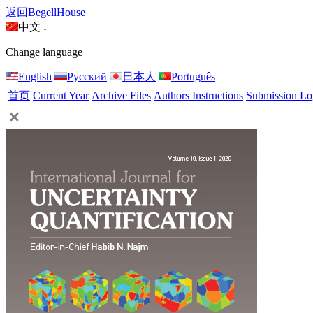
返回BegellHouse
中文
Change language
English
Русский
日本人
Português
首页
Current Year
Archive Files
Authors Instructions
Submission Lo