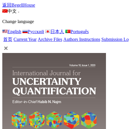
返回BegellHouse
中文
Change language
English
Русский
日本人
Português
首页
Current Year
Archive Files
Authors Instructions
Submission Lo