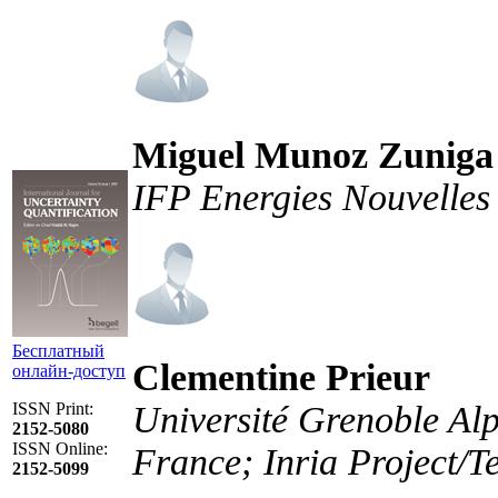
Miguel Munoz Zuniga
IFP Energies Nouvelles
Бесплатный
Clementine Prieur
онлайн-доступ
Université Grenoble Al
ISSN Print:
2152-5080
ISSN Online:
France; Inria Project
2152-5099