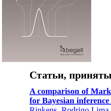
Статьи, приняты
A comparison of Mark
for Bayesian inference
Rinkens, Rodrigo Lima 