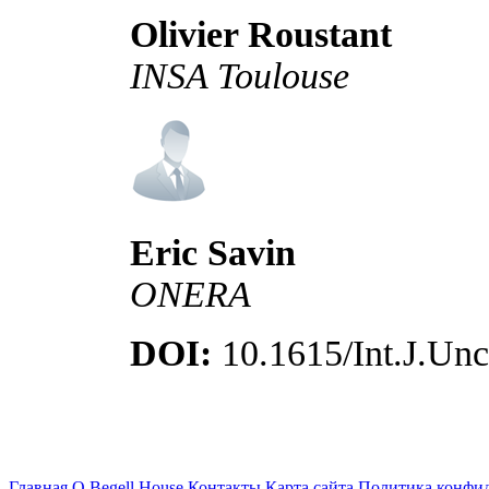
Olivier Roustant
INSA Toulouse
Eric Savin
ONERA
DOI:
10.1615/Int.J.Unc
Главная
О Begell House
Контакты
Карта сайта
Политика конфи